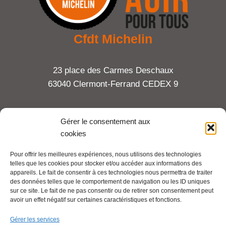
Cfdt Michelin
23 place des Carmes Deschaux
63040 Clermont-Ferrand CEDEX 9
Tel : 06 65 27 23 81
Gérer le consentement aux
cookies
compte-fonction.cfdt@michelin.com
Pour offrir les meilleures expériences, nous utilisons des technologies
telles que les cookies pour stocker et/ou accéder aux informations des
Mentions légales
appareils. Le fait de consentir à ces technologies nous permettra de traiter
Pour aller plus loin :
des données telles que le comportement de navigation ou les ID uniques
sur ce site. Le fait de ne pas consentir ou de retirer son consentement peut
avoir un effet négatif sur certaines caractéristiques et fonctions.
Cfdt.fr
Gérer les services