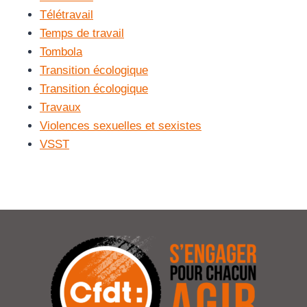
Télétravail
Temps de travail
Tombola
Transition écologique
Transition écologique
Travaux
Violences sexuelles et sexistes
VSST