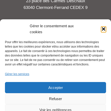
23 place des Carmes Deschaux
63040 Clermont-Ferrand CEDEX 9
Tel : 06 65 27 23 81
Gérer le consentement aux
cookies
compte-fonction.cfdt@michelin.com
Pour offrir les meilleures expériences, nous utilisons des technologies
telles que les cookies pour stocker et/ou accéder aux informations des
Mentions légales
appareils. Le fait de consentir à ces technologies nous permettra de traiter
Pour aller plus loin :
des données telles que le comportement de navigation ou les ID uniques
sur ce site. Le fait de ne pas consentir ou de retirer son consentement peut
avoir un effet négatif sur certaines caractéristiques et fonctions.
Cfdt.fr
Gérer les services
Se syndiquer en ligne
Accepter
Refuser
Nous contacter
Voir les préférences