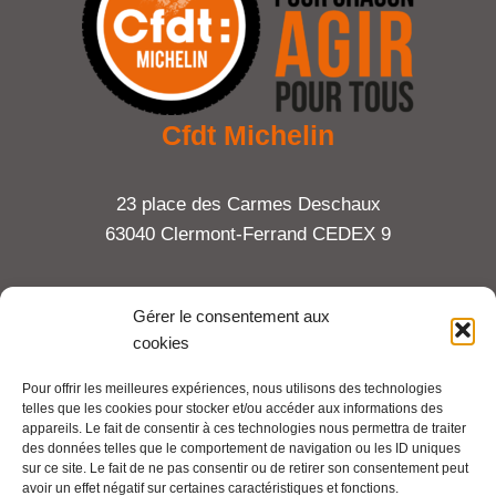
Cfdt Michelin
23 place des Carmes Deschaux
63040 Clermont-Ferrand CEDEX 9
Tel : 06 65 27 23 81
Gérer le consentement aux
cookies
compte-fonction.cfdt@michelin.com
Pour offrir les meilleures expériences, nous utilisons des technologies
telles que les cookies pour stocker et/ou accéder aux informations des
Mentions légales
appareils. Le fait de consentir à ces technologies nous permettra de traiter
Pour aller plus loin :
des données telles que le comportement de navigation ou les ID uniques
sur ce site. Le fait de ne pas consentir ou de retirer son consentement peut
avoir un effet négatif sur certaines caractéristiques et fonctions.