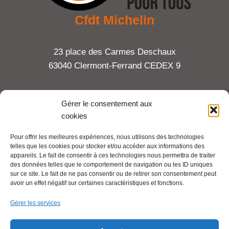
Cfdt Michelin
23 place des Carmes Deschaux
63040 Clermont-Ferrand CEDEX 9
Tel : 06 65 27 23 81
Gérer le consentement aux
cookies
compte-fonction.cfdt@michelin.com
Pour offrir les meilleures expériences, nous utilisons des technologies
telles que les cookies pour stocker et/ou accéder aux informations des
Mentions légales
appareils. Le fait de consentir à ces technologies nous permettra de traiter
Pour aller plus loin :
des données telles que le comportement de navigation ou les ID uniques
sur ce site. Le fait de ne pas consentir ou de retirer son consentement peut
avoir un effet négatif sur certaines caractéristiques et fonctions.
Cfdt.fr
Gérer les services
Se syndiquer en ligne