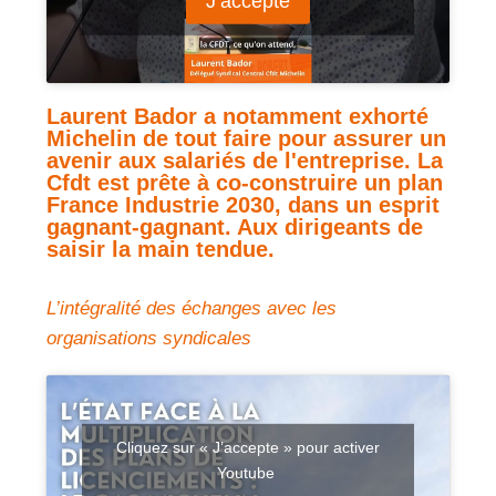
J’accepte
Laurent Bador a notamment exhorté
Michelin de tout faire pour assurer un
avenir aux salariés de l'entreprise. La
Cfdt est prête à co-construire un plan
France Industrie 2030, dans un esprit
gagnant-gagnant. Aux dirigeants de
saisir la main tendue.
L’intégralité des échanges avec les
organisations syndicales
Cliquez sur « J’accepte » pour activer
Youtube