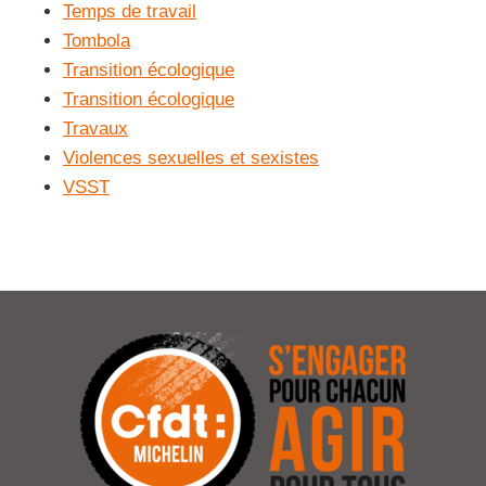
Temps de travail
Tombola
Transition écologique
Transition écologique
Travaux
Violences sexuelles et sexistes
VSST