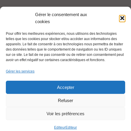
Tel : 06 65 27 23 81
Gérer le consentement aux
cookies
compte-fonction.cfdt@michelin.com
Pour offrir les meilleures expériences, nous utilisons des technologies
telles que les cookies pour stocker et/ou accéder aux informations des
Mentions légales
appareils. Le fait de consentir à ces technologies nous permettra de traiter
Pour aller plus loin :
des données telles que le comportement de navigation ou les ID uniques
sur ce site. Le fait de ne pas consentir ou de retirer son consentement peut
avoir un effet négatif sur certaines caractéristiques et fonctions.
Cfdt.fr
Gérer les services
Se syndiquer en ligne
Accepter
Refuser
Nous contacter
Voir les préférences
Liens utiles
Editeur
Editeur