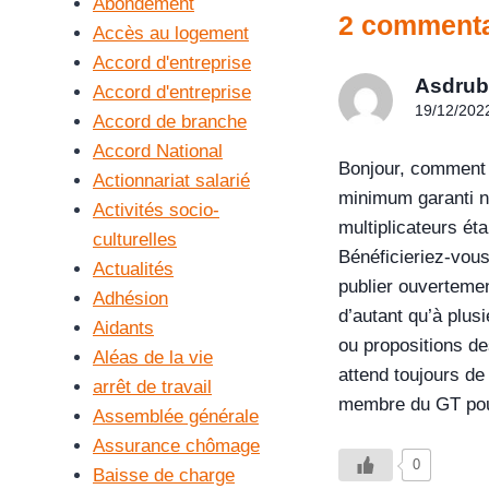
Abondement
2 commenta
Accès au logement
Accord d'entreprise
Asdrub
Accord d'entreprise
19/12/202
Accord de branche
Accord National
Bonjour, comment o
Actionnariat salarié
minimum garanti n’
Activités socio-
multiplicateurs ét
culturelles
Bénéficieriez-vou
Actualités
publier ouvertemen
Adhésion
d’autant qu’à plus
Aidants
ou propositions de
Aléas de la vie
attend toujours de
arrêt de travail
membre du GT po
Assemblée générale
Assurance chômage
0
Baisse de charge