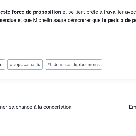
reste force de proposition
et se tient prête à travailler av
entendue et que Michelin saura démontrer que
le petit p de 
on
#
Déplacements
#
Indemnités déplacements
r sa chance à la concertation
Emp