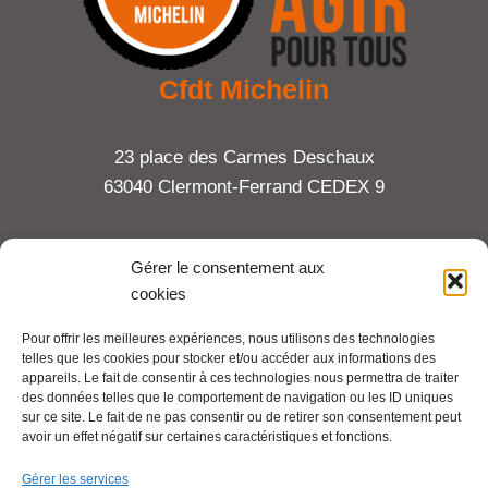
Cfdt Michelin
23 place des Carmes Deschaux
63040 Clermont-Ferrand CEDEX 9
Tel : 06 65 27 23 81
Gérer le consentement aux
cookies
compte-fonction.cfdt@michelin.com
Pour offrir les meilleures expériences, nous utilisons des technologies
telles que les cookies pour stocker et/ou accéder aux informations des
Mentions légales
appareils. Le fait de consentir à ces technologies nous permettra de traiter
Pour aller plus loin :
des données telles que le comportement de navigation ou les ID uniques
sur ce site. Le fait de ne pas consentir ou de retirer son consentement peut
avoir un effet négatif sur certaines caractéristiques et fonctions.
Cfdt.fr
Gérer les services