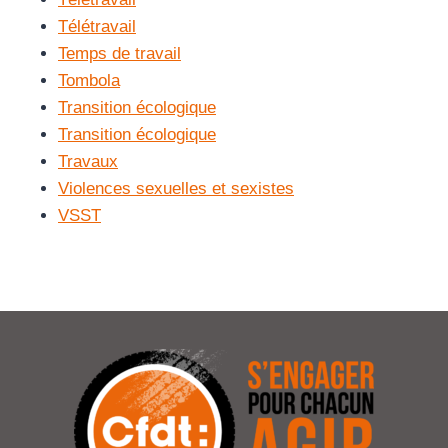
Télétravail
Temps de travail
Tombola
Transition écologique
Transition écologique
Travaux
Violences sexuelles et sexistes
VSST