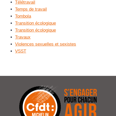
Télétravail
Temps de travail
Tombola
Transition écologique
Transition écologique
Travaux
Violences sexuelles et sexistes
VSST