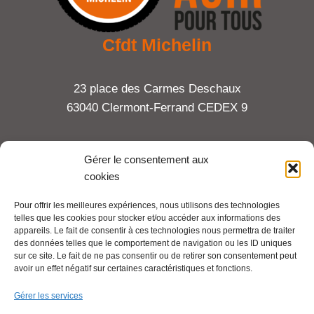
Cfdt Michelin
23 place des Carmes Deschaux
63040 Clermont-Ferrand CEDEX 9
Tel : 06 65 27 23 81
Gérer le consentement aux
cookies
compte-fonction.cfdt@michelin.com
Pour offrir les meilleures expériences, nous utilisons des technologies
telles que les cookies pour stocker et/ou accéder aux informations des
Mentions légales
appareils. Le fait de consentir à ces technologies nous permettra de traiter
Pour aller plus loin :
des données telles que le comportement de navigation ou les ID uniques
sur ce site. Le fait de ne pas consentir ou de retirer son consentement peut
avoir un effet négatif sur certaines caractéristiques et fonctions.
Cfdt.fr
Gérer les services