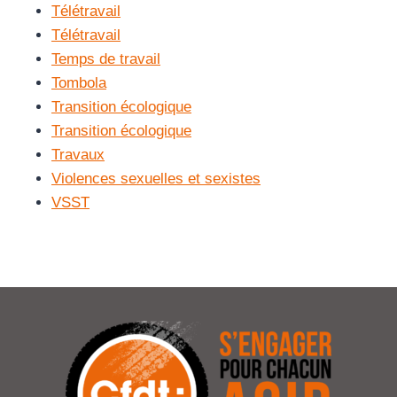
Télétravail
Télétravail
Temps de travail
Tombola
Transition écologique
Transition écologique
Travaux
Violences sexuelles et sexistes
VSST