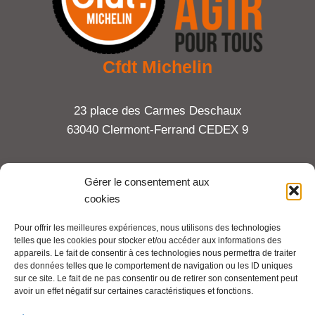
Cfdt Michelin
23 place des Carmes Deschaux
63040 Clermont-Ferrand CEDEX 9
Tel : 06 65 27 23 81
Gérer le consentement aux
cookies
compte-fonction.cfdt@michelin.com
Pour offrir les meilleures expériences, nous utilisons des technologies
telles que les cookies pour stocker et/ou accéder aux informations des
Mentions légales
appareils. Le fait de consentir à ces technologies nous permettra de traiter
Pour aller plus loin :
des données telles que le comportement de navigation ou les ID uniques
sur ce site. Le fait de ne pas consentir ou de retirer son consentement peut
avoir un effet négatif sur certaines caractéristiques et fonctions.
Cfdt.fr