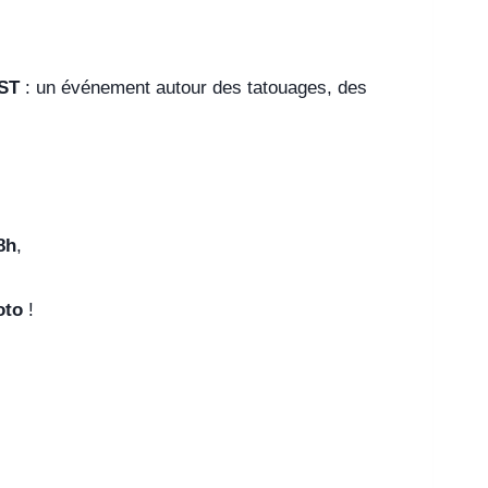
ST
: un événement autour des tatouages, des
8h
,
oto
!