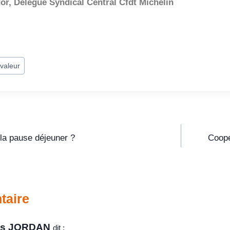
or, Délégué Syndical Central Cfdt Michelin
 valeur
la pause déjeuner ?
Coopé
taire
es JORDAN
dit :