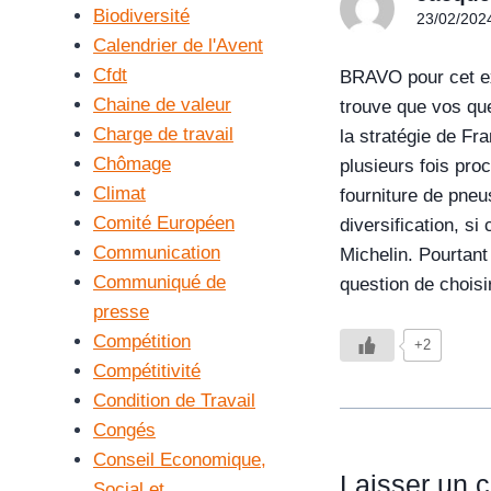
Biodiversité
23/02/202
Calendrier de l'Avent
Cfdt
BRAVO pour cet exc
Chaine de valeur
trouve que vos que
Charge de travail
la stratégie de F
Chômage
plusieurs fois pro
Climat
fourniture de pneu
Comité Européen
diversification, si
Communication
Michelin. Pourtant
Communiqué de
question de choisir
presse
Compétition
+2
Compétitivité
Condition de Travail
Congés
Conseil Economique,
Laisser un 
Social et