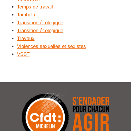
Temps de travail
Tombola
Transition écologique
Transition écologique
Travaux
Violences sexuelles et sexistes
VSST