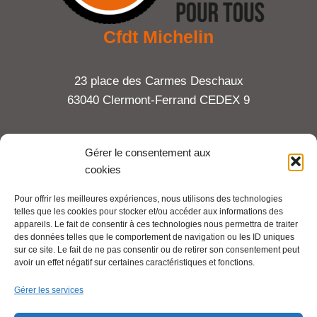
Cfdt Michelin
23 place des Carmes Deschaux
63040 Clermont-Ferrand CEDEX 9
Tel : 06 65 27 23 81
Gérer le consentement aux
cookies
compte-fonction.cfdt@michelin.com
Pour offrir les meilleures expériences, nous utilisons des technologies
telles que les cookies pour stocker et/ou accéder aux informations des
Mentions légales
appareils. Le fait de consentir à ces technologies nous permettra de traiter
Pour aller plus loin :
des données telles que le comportement de navigation ou les ID uniques
sur ce site. Le fait de ne pas consentir ou de retirer son consentement peut
avoir un effet négatif sur certaines caractéristiques et fonctions.
Cfdt.fr
Gérer les services