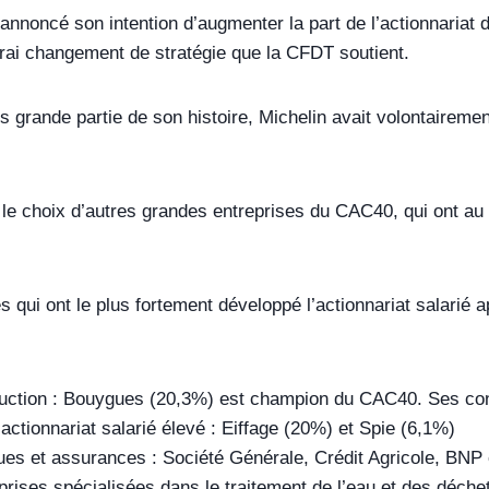
 annoncé son intention d’augmenter la part de l’actionnariat
vrai changement de stratégie que la CFDT soutient.
s grande partie de son histoire, Michelin avait volontairemen
 le choix d’autres grandes entreprises du CAC40, qui ont au c
s qui ont le plus fortement développé l’actionnariat salarié 
uction : Bouygues (20,3%) est champion du CAC40. Ses conc
’actionnariat salarié élevé : Eiffage (20%) et Spie (6,1%)
es et assurances : Société Générale, Crédit Agricole, BNP e
prises spécialisées dans le traitement de l’eau et des déchet