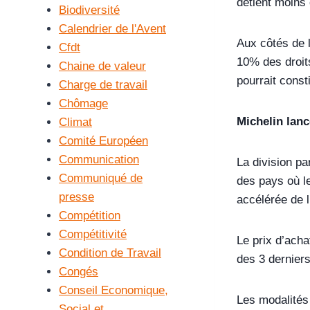
détient moins 
Biodiversité
Calendrier de l'Avent
Aux côtés de l
Cfdt
10% des droits
Chaine de valeur
pourrait const
Charge de travail
Chômage
Michelin lan
Climat
Comité Européen
Communication
La division pa
Communiqué de
des pays où le
presse
accélérée de l
Compétition
Compétitivité
Le prix d’acha
Condition de Travail
des 3 derniers
Congés
Conseil Economique,
Les modalités
Social et