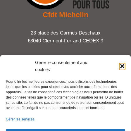
Cfdt Michelin
23 place des Carmes Deschaux
63040 Clermont-Ferrand CEDEX 9
Tel : 06 65 27 23 81
Gérer le consentement aux
cookies
compte-fonction.cfdt@michelin.com
Pour offrir les meilleures expériences, nous utilisons des technologies
telles que les cookies pour stocker et/ou accéder aux informations des
Mentions légales
appareils. Le fait de consentir à ces technologies nous permettra de traiter
Pour aller plus loin :
des données telles que le comportement de navigation ou les ID uniques
sur ce site. Le fait de ne pas consentir ou de retirer son consentement peut
avoir un effet négatif sur certaines caractéristiques et fonctions.
Cfdt.fr
Gérer les services