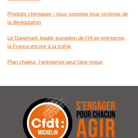
Produits chimiques : nous sommes tous victimes de
la dérégulation
Le Danemark leader européen de l’IA en entreprise,
la France encore à la traîne
Plan chaleur, l’entreprise peut faire mieux