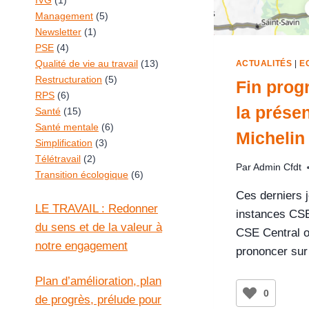
IVG
(1)
Management
(5)
Newsletter
(1)
PSE
(4)
Qualité de vie au travail
(13)
ACTUALITÉS
|
E
Restructuration
(5)
Fin pro
RPS
(6)
la prése
Santé
(15)
Santé mentale
(6)
Michelin 
Simplification
(3)
Télétravail
(2)
Par
Admin Cfdt
Transition écologique
(6)
Ces derniers j
LE TRAVAIL : Redonner
instances CSE
du sens et de la valeur à
CSE Central o
notre engagement
prononcer sur
Plan d’amélioration, plan
0
de progrès, prélude pour