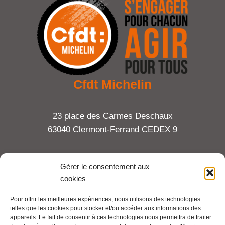
Cfdt Michelin
23 place des Carmes Deschaux
63040 Clermont-Ferrand CEDEX 9
Tel : 06 65 27 23 81
Gérer le consentement aux
cookies
compte-fonction.cfdt@michelin.com
Pour offrir les meilleures expériences, nous utilisons des technologies
telles que les cookies pour stocker et/ou accéder aux informations des
Mentions légales
appareils. Le fait de consentir à ces technologies nous permettra de traiter