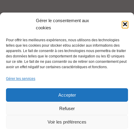
Tel : 06 65 27 23 81
Gérer le consentement aux
cookies
compte-fonction.cfdt@michelin.com
Pour offrir les meilleures expériences, nous utilisons des technologies
telles que les cookies pour stocker et/ou accéder aux informations des
Mentions légales
appareils. Le fait de consentir à ces technologies nous permettra de traiter
Pour aller plus loin :
des données telles que le comportement de navigation ou les ID uniques
sur ce site. Le fait de ne pas consentir ou de retirer son consentement peut
avoir un effet négatif sur certaines caractéristiques et fonctions.
Cfdt.fr
Gérer les services
Se syndiquer en ligne
Accepter
Refuser
Nous contacter
Voir les préférences
Liens utiles