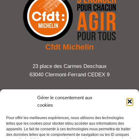
Cfdt Michelin
23 place des Carmes Deschaux
63040 Clermont-Ferrand CEDEX 9
Tel : 06 65 27 23 81
Gérer le consentement aux
cookies
compte-fonction.cfdt@michelin.com
Pour offrir les meilleures expériences, nous utilisons des technologies
telles que les cookies pour stocker et/ou accéder aux informations des
Mentions légales
appareils. Le fait de consentir à ces technologies nous permettra de traiter
Pour aller plus loin :
des données telles que le comportement de navigation ou les ID uniques