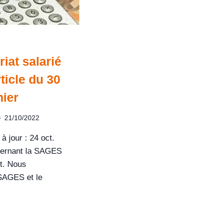
iat salarié
rticle du 30
nier
21/10/2022
à jour : 24 oct.
cernant la SAGES
t. Nous
SAGES et le