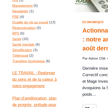
IVG
(1)
Management
(5)
Newsletter
(1)
PSE
(4)
Qualité de vie au travail
(13)
ECONOMIQUE
Restructuration
(5)
Actionnar
RPS
(6)
: notre a
Santé
(15)
Santé mentale
(6)
août der
Simplification
(3)
Télétravail
(2)
Par
Admin Cfdt
Transition écologique
(6)
Dernière mise 
LE TRAVAIL : Redonner
Correctif con
du sens et de la valeur à
et Mage Inves
notre engagement
évoquions la 
poids…
Plan d’amélioration, plan
de progrès, prélude pour