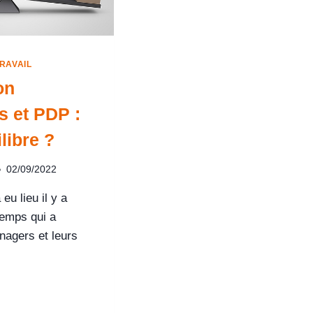
RAVAIL
on
 et PDP :
libre ?
02/09/2022
eu lieu il y a
temps qui a
agers et leurs