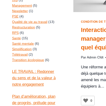
IVG
(1)
Management
(5)
Newsletter
(1)
PSE
(4)
Qualité de vie au travail
(13)
CONDITION DE T
Restructuration
(5)
Interacti
RPS
(6)
managers
Santé
(15)
Santé mentale
(6)
quel équi
Simplification
(3)
Télétravail
(2)
Par
Admin Cfdt
Transition écologique
(6)
Une réforme a 
LE TRAVAIL : Redonner
déjà quelque 
du sens et de la valeur à
amené les man
notre engagement
équipiers à…
Plan d’amélioration, plan
0
de progrès, prélude pour