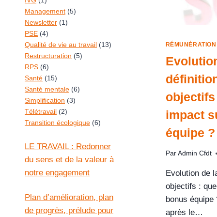
IVG
(1)
Management
(5)
Newsletter
(1)
PSE
(4)
Qualité de vie au travail
(13)
RÉMUNÉRATION
Restructuration
(5)
Evolution
RPS
(6)
définitio
Santé
(15)
Santé mentale
(6)
objectifs
Simplification
(3)
Télétravail
(2)
impact s
Transition écologique
(6)
équipe ?
LE TRAVAIL : Redonner
Par
Admin Cfdt
du sens et de la valeur à
notre engagement
Evolution de l
objectifs : que
Plan d’amélioration, plan
bonus équipe 
de progrès, prélude pour
après le…