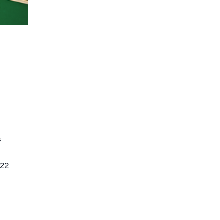
s
022