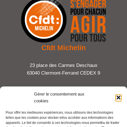
Cfdt Michelin
23 place des Carmes Deschaux
63040 Clermont-Ferrand CEDEX 9
Tel : 06 65 27 23 81
Gérer le consentement aux
cookies
compte-fonction.cfdt@michelin.com
Pour offrir les meilleures expériences, nous utilisons des technologies
telles que les cookies pour stocker et/ou accéder aux informations des
Mentions légales
appareils. Le fait de consentir à ces technologies nous permettra de traiter