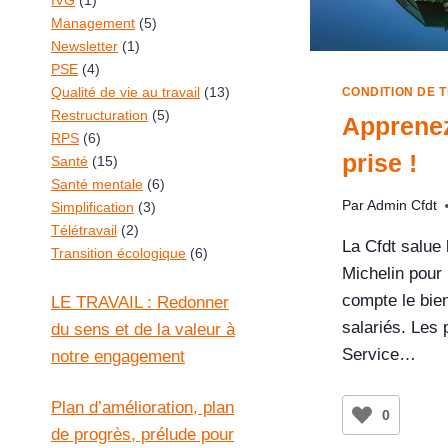
IVG
(1)
Management
(5)
Newsletter
(1)
PSE
(4)
Qualité de vie au travail
(13)
CONDITION DE T
Restructuration
(5)
Apprenez
RPS
(6)
prise !
Santé
(15)
Santé mentale
(6)
Par
Admin Cfdt
Simplification
(3)
Télétravail
(2)
La Cfdt salue 
Transition écologique
(6)
Michelin pour
compte le bie
LE TRAVAIL : Redonner
salariés. Les
du sens et de la valeur à
Service…
notre engagement
Plan d’amélioration, plan
0
de progrès, prélude pour