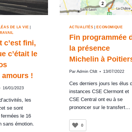
LÉAS DE LA VIE
|
ACTUALITÉS
|
ECONOMIQUE
RAVAIL
Fin programmée 
 c’est fini,
la présence
e c’était le
Michelin à Poitier
os
Par
Admin Cfdt
13/07/2022
 amours !
Ces derniers jours les élus 
16/01/2023
instances CSE Clermont et
CSE Central ont eu à se
’activités, les
prononcer sur le transfert…
zet se sont
 fermées le 16
 sans émotion.
0