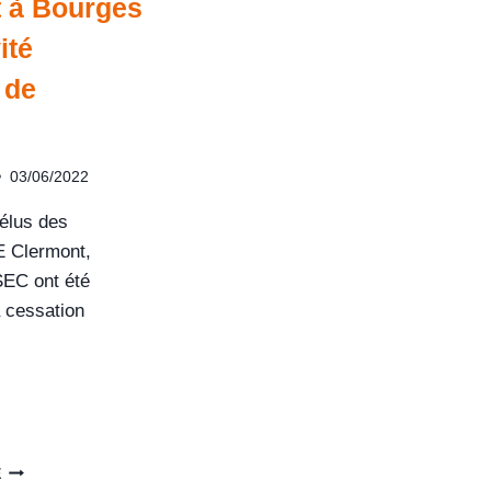
t à Bourges
ité
 de
03/06/2022
 élus des
E Clermont,
EC ont été
a cessation
E