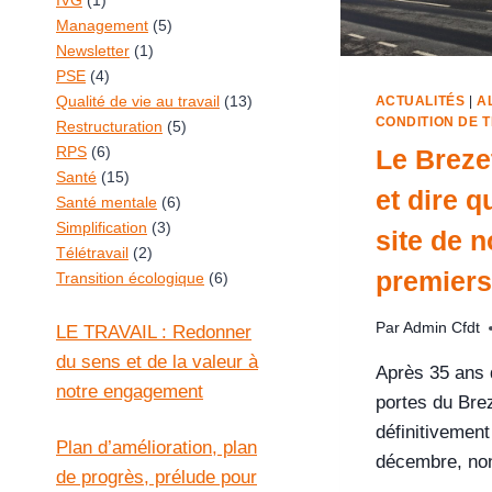
IVG
(1)
Management
(5)
Newsletter
(1)
PSE
(4)
Qualité de vie au travail
(13)
ACTUALITÉS
|
A
CONDITION DE T
Restructuration
(5)
RPS
(6)
Le Brezet
Santé
(15)
et dire qu
Santé mentale
(6)
Simplification
(3)
site de n
Télétravail
(2)
premiers
Transition écologique
(6)
Par
Admin Cfdt
LE TRAVAIL : Redonner
du sens et de la valeur à
Après 35 ans d
notre engagement
portes du Bre
définitivement
Plan d’amélioration, plan
décembre, non
de progrès, prélude pour