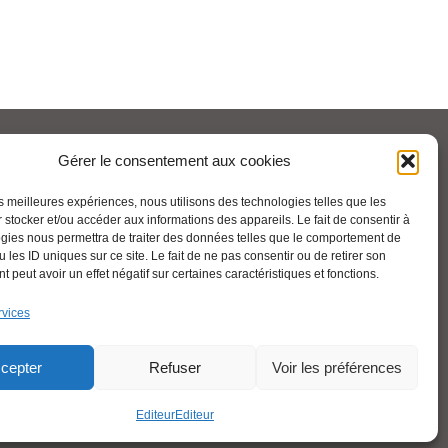
Pour aller plus loin :
Gérer le consentement aux cookies
les meilleures expériences, nous utilisons des technologies telles que les
Cfdt.fr
 stocker et/ou accéder aux informations des appareils. Le fait de consentir à
gies nous permettra de traiter des données telles que le comportement de
 les ID uniques sur ce site. Le fait de ne pas consentir ou de retirer son
 peut avoir un effet négatif sur certaines caractéristiques et fonctions.
Se syndiquer en ligne
rvices
Nous contacter
cepter
Refuser
Voir les préférences
Liens utiles
Editeur
Editeur