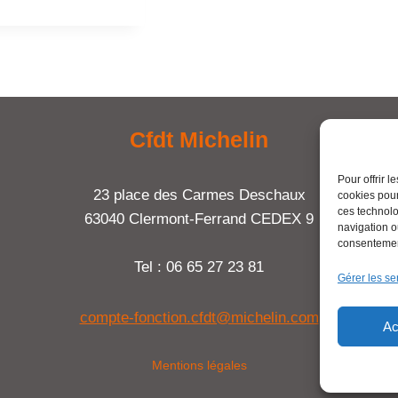
Cfdt Michelin
Pour offrir 
23 place des Carmes Deschaux
cookies pour
ces technolo
63040 Clermont-Ferrand CEDEX 9
navigation ou
consentement
Tel : 06 65 27 23 81
Gérer les se
compte-fonction.cfdt@michelin.com
Ac
Mentions légales