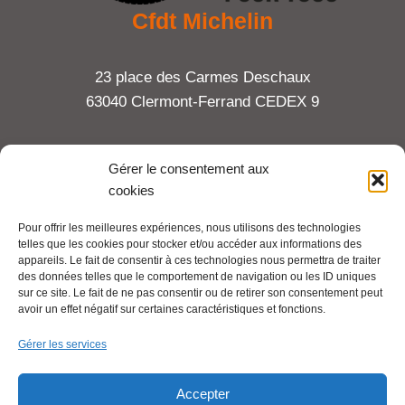
Cfdt Michelin
23 place des Carmes Deschaux
63040 Clermont-Ferrand CEDEX 9
Tel : 06 65 27 23 81
Gérer le consentement aux
cookies
compte-fonction.cfdt@michelin.com
Pour offrir les meilleures expériences, nous utilisons des technologies
telles que les cookies pour stocker et/ou accéder aux informations des
Mentions légales
appareils. Le fait de consentir à ces technologies nous permettra de traiter
Pour aller plus loin :
des données telles que le comportement de navigation ou les ID uniques
sur ce site. Le fait de ne pas consentir ou de retirer son consentement peut
avoir un effet négatif sur certaines caractéristiques et fonctions.
Cfdt.fr
Gérer les services
Se syndiquer en ligne
Accepter