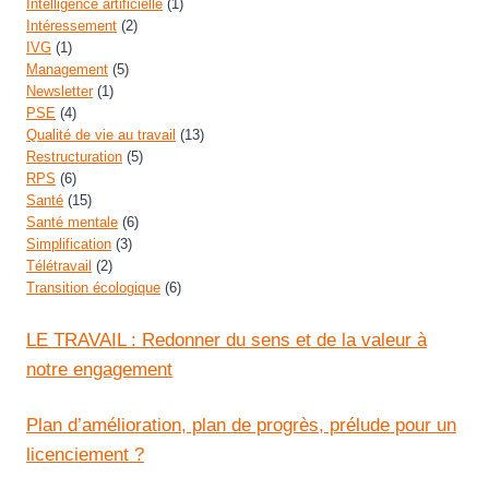
Intelligence artificielle
(1)
Intéressement
(2)
IVG
(1)
Management
(5)
Newsletter
(1)
PSE
(4)
Qualité de vie au travail
(13)
Restructuration
(5)
RPS
(6)
Santé
(15)
Santé mentale
(6)
Simplification
(3)
Télétravail
(2)
Transition écologique
(6)
LE TRAVAIL : Redonner du sens et de la valeur à
notre engagement
Plan d’amélioration, plan de progrès, prélude pour un
licenciement ?