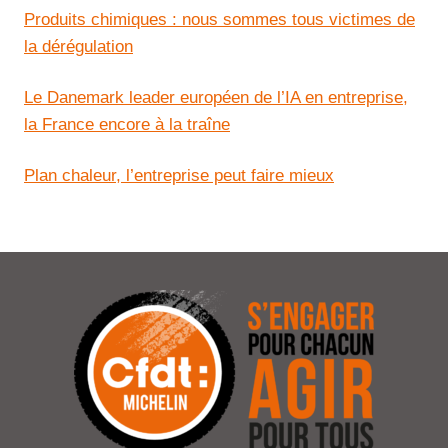
Produits chimiques : nous sommes tous victimes de
la dérégulation
Le Danemark leader européen de l’IA en entreprise,
la France encore à la traîne
Plan chaleur, l’entreprise peut faire mieux