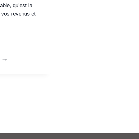
ble, qu’est la
e vos revenus et
E