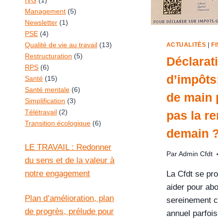
IVG
(1)
Management
(5)
Newsletter
(1)
PSE
(4)
Qualité de vie au travail
(13)
ACTUALITÉS
|
F
Restructuration
(5)
Déclarat
RPS
(6)
d’impôts
Santé
(15)
Santé mentale
(6)
de main 
Simplification
(3)
Télétravail
(2)
pas la re
Transition écologique
(6)
demain 
LE TRAVAIL : Redonner
Par
Admin Cfdt
du sens et de la valeur à
notre engagement
La Cfdt se pr
aider pour abo
Plan d’amélioration, plan
sereinement c
de progrès, prélude pour
annuel parfois 