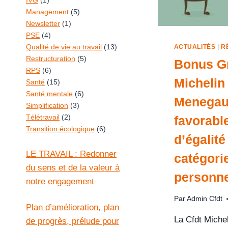
IVG
(1)
Management
(5)
Newsletter
(1)
PSE
(4)
Qualité de vie au travail
(13)
ACTUALITÉS
|
R
Restructuration
(5)
Bonus G
RPS
(6)
Michelin 
Santé
(15)
Santé mentale
(6)
Menega
Simplification
(3)
Télétravail
(2)
favorabl
Transition écologique
(6)
d’égalité
LE TRAVAIL : Redonner
catégori
du sens et de la valeur à
personne
notre engagement
Par
Admin Cfdt
Plan d’amélioration, plan
La Cfdt Miche
de progrès, prélude pour