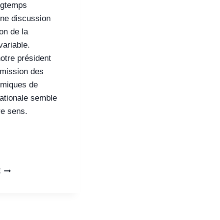
ongtemps
une discussion
ion de la
ariable.
notre président
mission des
omiques de
ationale semble
re sens.
E