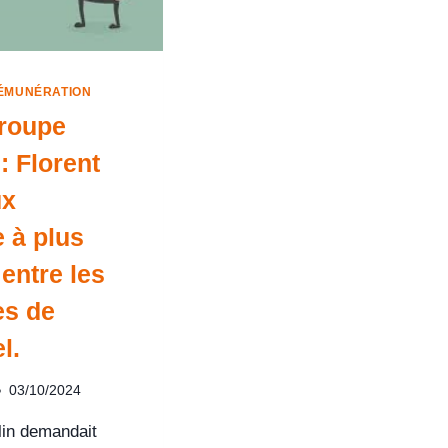
ÉMUNÉRATION
roupe
: Florent
ux
e à plus
 entre les
es de
l.
03/10/2024
lin demandait