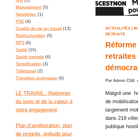
IVG
(1)
Management
(5)
Newsletter
(1)
PSE
(4)
Qualité de vie au travail
(13)
ACTUALITÉS
|
M
RETRAITE
Restructuration
(5)
RPS
(6)
Réforme
Santé
(15)
retraites 
Santé mentale
(6)
Simplification
(3)
démocrat
Télétravail
(2)
Transition écologique
(6)
Par
Admin Cfdt
LE TRAVAIL : Redonner
Malgré une hu
du sens et de la valeur à
de mobilisatio
notre engagement
largement mob
dans 219 ville
Plan d’amélioration, plan
publique host
de progrès, prélude pour