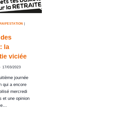
ANIFESTATION
|
 des
: la
ie viciée
17/03/2023
itième journée
n qui a encore
ilisé mercredi
s et une opinion
ile…