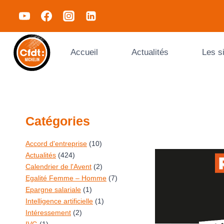
Accueil
Actualités
Les s
Catégories
Accord d'entreprise
(10)
Actualités
(424)
Calendrier de l'Avent
(2)
Egalité Femme – Homme
(7)
Epargne salariale
(1)
Intelligence artificielle
(1)
Intéressement
(2)