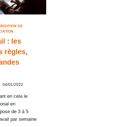
ONDITION DE
IATION
l : les
s règles,
andes
04/01/2022
ant en cela le
ional en
mpose de 3 à 5
ravail par semaine