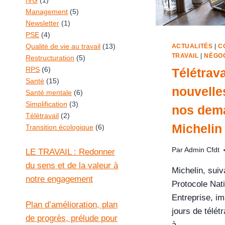
IVG
(1)
Management
(5)
Newsletter
(1)
PSE
(4)
Qualité de vie au travail
(13)
ACTUALITÉS
|
C
TRAVAIL
|
NÉGOC
Restructuration
(5)
RPS
(6)
Télétravai
Santé
(15)
nouvelle
Santé mentale
(6)
Simplification
(3)
nos dem
Télétravail
(2)
Michelin
Transition écologique
(6)
Par
Admin Cfdt
LE TRAVAIL : Redonner
du sens et de la valeur à
Michelin, suiv
notre engagement
Protocole Nat
Entreprise, i
Plan d’amélioration, plan
jours de télét
de progrès, prélude pour
à…