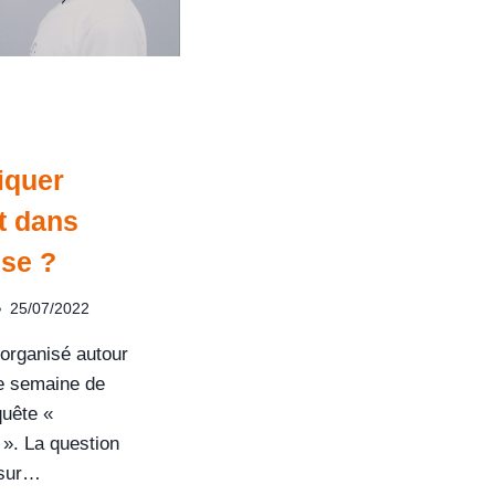
quer
t dans
ise ?
25/07/2022
 organisé autour
me semaine de
quête «
». La question
 sur…