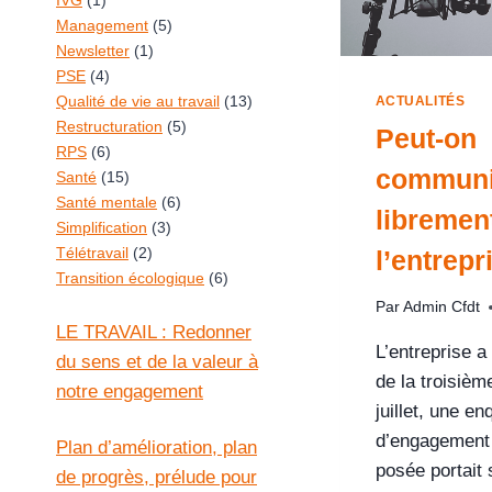
IVG
(1)
Management
(5)
Newsletter
(1)
PSE
(4)
Qualité de vie au travail
(13)
ACTUALITÉS
Restructuration
(5)
Peut-on
RPS
(6)
communi
Santé
(15)
Santé mentale
(6)
libremen
Simplification
(3)
Télétravail
(2)
l’entrepr
Transition écologique
(6)
Par
Admin Cfdt
LE TRAVAIL : Redonner
L’entreprise a
du sens et de la valeur à
de la troisiè
notre engagement
juillet, une en
d’engagement 
Plan d’amélioration, plan
posée portait
de progrès, prélude pour