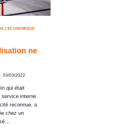
SE
|
ECONOMIQUE
lisation ne
03/03/2022
in qui était
 service interne
acité reconnue, a
sée chez un
asé…