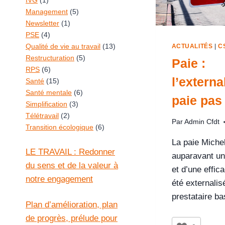
IVG
(1)
Management
(5)
Newsletter
(1)
PSE
(4)
Qualité de vie au travail
(13)
ACTUALITÉS
|
C
Restructuration
(5)
Paie :
RPS
(6)
l’externa
Santé
(15)
Santé mentale
(6)
paie pas
Simplification
(3)
Télétravail
(2)
Par
Admin Cfdt
Transition écologique
(6)
La paie Michel
LE TRAVAIL : Redonner
auparavant un
du sens et de la valeur à
et d’une effic
notre engagement
été externali
prestataire b
Plan d’amélioration, plan
de progrès, prélude pour