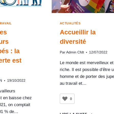
RAVAIL
ACTUALITÉS
es
Accueillir la
urs
diversité
és : la
Par
Admin Cfdt
12/07/2022
erte est
Le monde est merveilleux et
riche. Il est possible d’être 
homme et de porter des jup
ON
19/10/2022
au travail et…
vailleurs
t en baisse chez
0
021, on comptait
.01 % de…