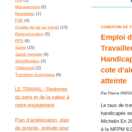
IVG
(1)
Management
(5)
Newsletter
(1)
PSE
(4)
Qualité de vie au travail
(13)
CONDITION DE T
Restructuration
(5)
Emploi d
RPS
(6)
Travaille
Santé
(15)
Santé mentale
(6)
Handicap
Simplification
(3)
Télétravail
(2)
cote d’al
Transition écologique
(6)
atteinte
LE TRAVAIL : Redonner
Par
Pierre PAP
du sens et de la valeur à
notre engagement
Le taux de tra
handicapés es
Plan d’amélioration, plan
Michelin En 2
de progrès, prélude pour
à la MFPM 6