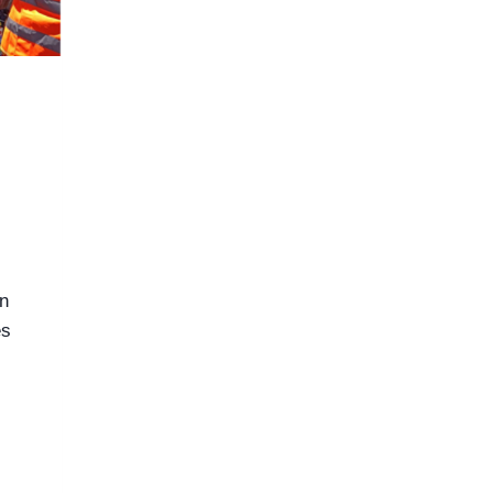
un
es