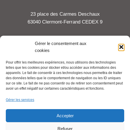
23 place des Carmes Deschaux
63040 Clermont-Ferrand CEDEX 9
Tel : 06 65 27 23 81
Gérer le consentement aux
cookies
compte-fonction.cfdt@michelin.com
Pour offrir les meilleures expériences, nous utilisons des technologies
telles que les cookies pour stocker et/ou accéder aux informations des
Mentions légales
appareils. Le fait de consentir à ces technologies nous permettra de traiter
Pour aller plus loin :
des données telles que le comportement de navigation ou les ID uniques
sur ce site. Le fait de ne pas consentir ou de retirer son consentement peut
avoir un effet négatif sur certaines caractéristiques et fonctions.
Cfdt.fr
Gérer les services
Se syndiquer en ligne
Accepter
Refuser
Nous contacter