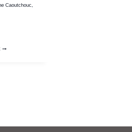
e Caoutchouc,
E