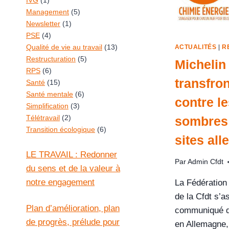
IVG
(1)
Management
(5)
Newsletter
(1)
PSE
(4)
Qualité de vie au travail
(13)
ACTUALITÉS
|
R
Restructuration
(5)
Michelin 
RPS
(6)
transfron
Santé
(15)
Santé mentale
(6)
contre l
Simplification
(3)
Télétravail
(2)
sombres 
Transition écologique
(6)
sites al
LE TRAVAIL : Redonner
Par
Admin Cfdt
du sens et de la valeur à
notre engagement
La Fédération
de la Cfdt s’a
Plan d’amélioration, plan
communiqué d
de progrès, prélude pour
en Allemagne,