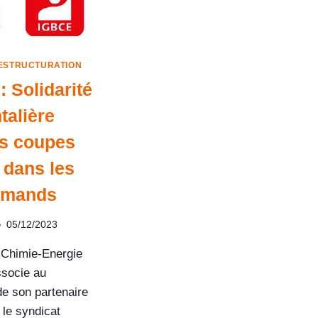
ESTRUCTURATION
: Solidarité
talière
es coupes
dans les
lemands
05/12/2023
 Chimie-Energie
ssocie au
e son partenaire
 le syndicat