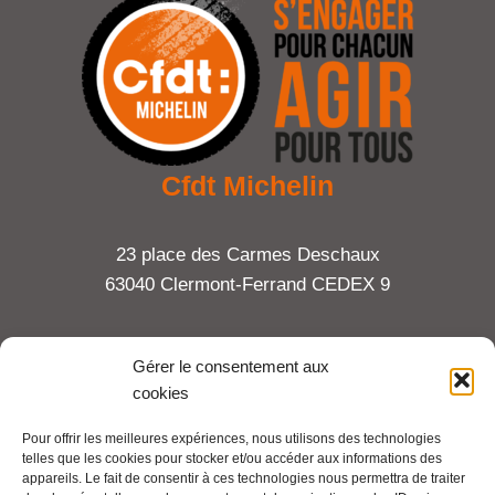
Cfdt Michelin
23 place des Carmes Deschaux
63040 Clermont-Ferrand CEDEX 9
Tel : 06 65 27 23 81
Gérer le consentement aux
cookies
compte-fonction.cfdt@michelin.com
Pour offrir les meilleures expériences, nous utilisons des technologies
telles que les cookies pour stocker et/ou accéder aux informations des
Mentions légales
appareils. Le fait de consentir à ces technologies nous permettra de traiter