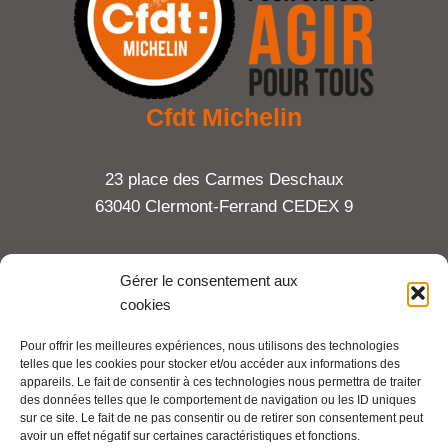
Cfdt Michelin
23 place des Carmes Deschaux
63040 Clermont-Ferrand CEDEX 9
Tel : 06 65 27 23 81
Gérer le consentement aux
cookies
compte-fonction.cfdt@michelin.com
Pour offrir les meilleures expériences, nous utilisons des technologies
telles que les cookies pour stocker et/ou accéder aux informations des
Mentions légales
appareils. Le fait de consentir à ces technologies nous permettra de traiter
Pour aller plus loin :
des données telles que le comportement de navigation ou les ID uniques
sur ce site. Le fait de ne pas consentir ou de retirer son consentement peut
avoir un effet négatif sur certaines caractéristiques et fonctions.