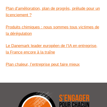
Plan d’amélioration, plan de progrès, prélude pour un
licenciement ?
Produits chimiques : nous sommes tous victimes de
la dérégulation
Le Danemark leader européen de l’IA en entreprise,
la France encore à la traîne
Plan chaleur, l’entreprise peut faire mieux