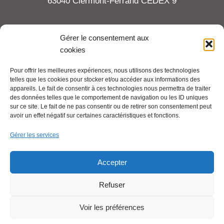
63040 Clermont-Ferrand CEDEX 9
Tel : 06 65 27 23 81
Gérer le consentement aux
cookies
compte-fonction.cfdt@michelin.com
Pour offrir les meilleures expériences, nous utilisons des technologies
telles que les cookies pour stocker et/ou accéder aux informations des
Mentions légales
appareils. Le fait de consentir à ces technologies nous permettra de traiter
Pour aller plus loin :
des données telles que le comportement de navigation ou les ID uniques
sur ce site. Le fait de ne pas consentir ou de retirer son consentement peut
avoir un effet négatif sur certaines caractéristiques et fonctions.
Cfdt.fr
Gérer les services
Se syndiquer en ligne
Accepter
Refuser
Nous contacter
Voir les préférences
Liens utiles