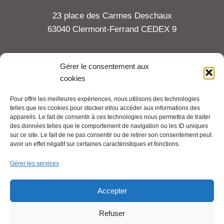
23 place des Carmes Deschaux
63040 Clermont-Ferrand CEDEX 9
Tel : 06 65 27 23 81
Gérer le consentement aux
cookies
compte-fonction.cfdt@michelin.com
Pour offrir les meilleures expériences, nous utilisons des technologies
telles que les cookies pour stocker et/ou accéder aux informations des
Mentions légales
appareils. Le fait de consentir à ces technologies nous permettra de traiter
Pour aller plus loin :
des données telles que le comportement de navigation ou les ID uniques
sur ce site. Le fait de ne pas consentir ou de retirer son consentement peut
avoir un effet négatif sur certaines caractéristiques et fonctions.
Cfdt.fr
Gérer les services
Se syndiquer en ligne
Accepter
Refuser
Nous contacter