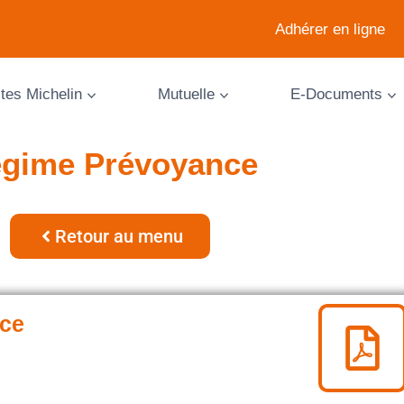
Adhérer en ligne
ites Michelin
Mutuelle
E-Documents
gime Prévoyance
Retour au menu
nce