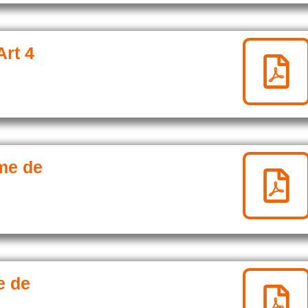
Art 4
ime de
e de