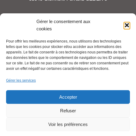
Tel : 06 65 27 23 81
Gérer le consentement aux
cookies
compte-fonction.cfdt@michelin.com
Pour offrir les meilleures expériences, nous utilisons des technologies
telles que les cookies pour stocker et/ou accéder aux informations des
Mentions légales
appareils. Le fait de consentir à ces technologies nous permettra de traiter
Pour aller plus loin :
des données telles que le comportement de navigation ou les ID uniques
sur ce site. Le fait de ne pas consentir ou de retirer son consentement peut
avoir un effet négatif sur certaines caractéristiques et fonctions.
Cfdt.fr
Gérer les services
Se syndiquer en ligne
Accepter
Refuser
Nous contacter
Voir les préférences
Liens utiles